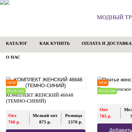
МОДНЫЙ Т
КАТАЛОГ
КАК КУПИТЬ
ОПЛАТА И ДОСТАВКА
О НАС
NEW
NEW
Платье женско
PLUS size
PLUS size
КОМПЛЕКТ ЖЕНСКИЙ 46648
(ТЕМНО-СИНИЙ)
Опт
Мел
Опт
Мелкий опт
Розница
785 р.
760 р.
875 р.
1370 р.
Добавить