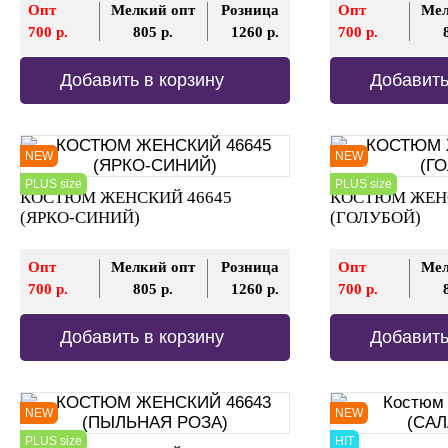
Опт
Мелкий опт
Розница
Опт
Мел
700 р.
805 р.
1260 р.
700 р.
Добавить в корзину
Добавить
NEW
NEW
PLUS size
PLUS size
КОСТЮМ ЖЕНСКИЙ 46645
КОСТЮМ ЖЕНС
(ЯРКО-СИНИЙ)
(ГОЛУБОЙ)
Опт
Мелкий опт
Розница
Опт
Мел
700 р.
805 р.
1260 р.
700 р.
Добавить в корзину
Добавить
NEW
NEW
PLUS size
HIT