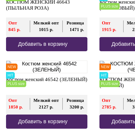
КОСТЮМ ЖЕНСКИЙ 46643
Костюм женски
PLUS size
(ПЫЛЬНАЯ РОЗА)
(САЛАТОВЫЙ)
Опт
Мелкий опт
Розница
Опт
Мел
845 р.
1015 р.
1471 р.
1915 р.
2
Добавить в корзину
Добавить
NEW
NEW
HIT
HIT
Костюм женский 46542 (ЗЕЛЕНЫЙ)
КОСТЮМ ЖЕНС
PLUS size
PLUS size
(ЧЕРНЫЙ)
Опт
Мелкий опт
Розница
Опт
Мел
1850 р.
2127 р.
3200 р.
2785 р.
3
Добавить в корзину
Добавить