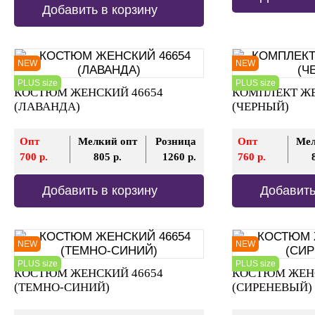
Добавить в корзину
NEW
NEW
PLUS size
PLUS size
КОСТЮМ ЖЕНСКИЙ 46654
КОМПЛЕКТ ЖЕ
(ЛАВАНДА)
(ЧЕРНЫЙ)
Опт
Мелкий опт
Розница
Опт
Мел
700 р.
805 р.
1260 р.
760 р.
Добавить в корзину
Добавить
NEW
NEW
PLUS size
PLUS size
КОСТЮМ ЖЕНСКИЙ 46654
КОСТЮМ ЖЕНС
(ТЕМНО-СИНИЙ)
(СИРЕНЕВЫЙ)