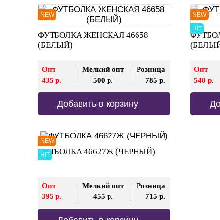
NEW
NEW
HIT
ФУТБОЛКА ЖЕНСКАЯ 46658
ФУТБОЛ
(БЕЛЫЙ)
(БЕЛЫЙ
Опт
Мелкий опт
Розница
Опт
435 р.
500 р.
785 р.
540 р.
Добавить в корзину
До
NEW
ФУТБОЛКА 46627Ж (ЧЕРНЫЙ)
HIT
Опт
Мелкий опт
Розница
395 р.
455 р.
715 р.
Добавить в корзину