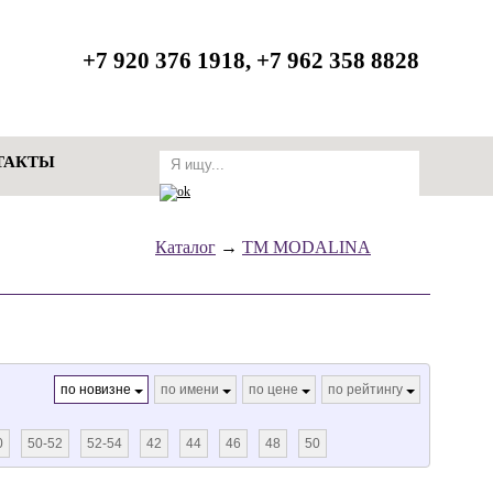
zakaz@modalina.ru
+7 920 376 1918, +7 962 358 8828
ТАКТЫ
Каталог
→
ТМ MODALINA
по новизне
по имени
по цене
по рейтингу
0
50-52
52-54
42
44
46
48
50