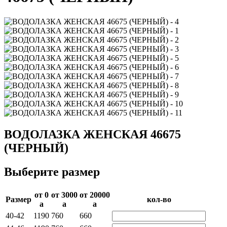
ВОДОЛАЗКА ЖЕНСКАЯ 46675
(ЧЕРНЫЙ)
Выберите размер
от 0­
от 3000­
от 20000­
Раз­мер
кол-во
a
a
a
40-42
1190
760
660